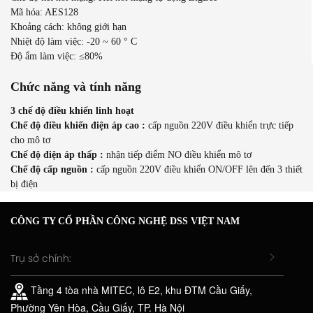
Mã hóa: AES128
Khoảng cách: không giới hạn
Nhiệt độ làm việc: -20 ~ 60 ° C
Độ ẩm làm việc: ≤80%
Chức năng và tính năng
3 chế độ điều khiển linh hoạt
Chế độ điều khiển điện áp cao :
cấp nguồn 220V điều khiển trực tiếp
cho mô tơ
Chế độ điện áp thấp :
nhận tiếp điểm NO điều khiển mô tơ
Chế độ cấp nguồn :
cấp nguồn 220V điều khiển ON/OFF lên đến 3 thiết
bị điện
CÔNG TY CỔ PHẦN CÔNG NGHỆ DSS VIỆT NAM
Trụ sở chính:
Tầng 4 tòa nhà MITEC, lô E2, khu ĐTM Cầu Giấy,
Phường Yên Hòa, Cầu Giấy, TP. Hà Nội