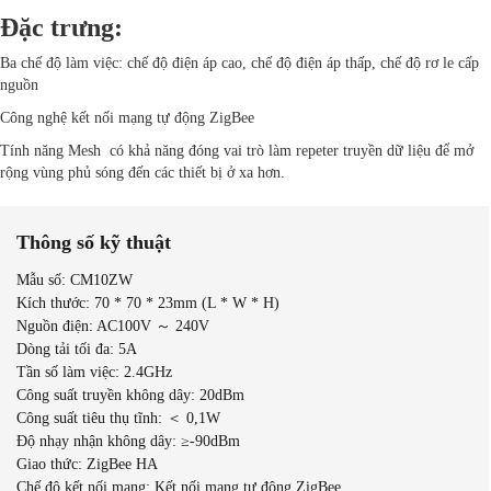
Đặc trưng:
Ba chế độ làm việc: chế độ điện áp cao, chế độ điện áp thấp, chế độ rơ le cấp
nguồn
Công nghệ kết nối mạng tự động ZigBee
Tính năng Mesh có khả năng đóng vai trò làm repeter truyền dữ liệu để mở
rộng vùng phủ sóng đến các thiết bị ở xa hơn.
Thông số kỹ thuật
Mẫu số: CM10ZW
Kích thước: 70 * 70 * 23mm (L * W * H)
Nguồn điện: AC100V ～ 240V
Dòng tải tối đa: 5A
Tần số làm việc: 2.4GHz
Công suất truyền không dây: 20dBm
Công suất tiêu thụ tĩnh: ＜ 0,1W
Độ nhạy nhận không dây: ≥-90dBm
Giao thức: ZigBee HA
Chế độ kết nối mạng: Kết nối mạng tự động ZigBee