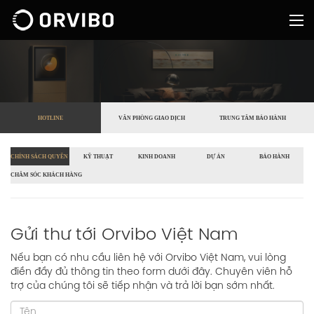
HOTLINE
VĂN PHÒNG GIAO DỊCH
TRUNG TÂM BẢO HÀNH
CHÍNH SÁCH QUYỀN RIÊNG TƯ
KỸ THUẬT
KINH DOANH
DỰ ÁN
BẢO HÀNH
CHĂM SÓC KHÁCH HÀNG
Gửi thư tới Orvibo Việt Nam
Nếu bạn có nhu cầu liên hệ với Orvibo Việt Nam, vui lòng
điền đầy đủ thông tin theo form dưới đây. Chuyên viên hỗ
trợ của chúng tôi sẽ tiếp nhận và trả lời bạn sớm nhất.