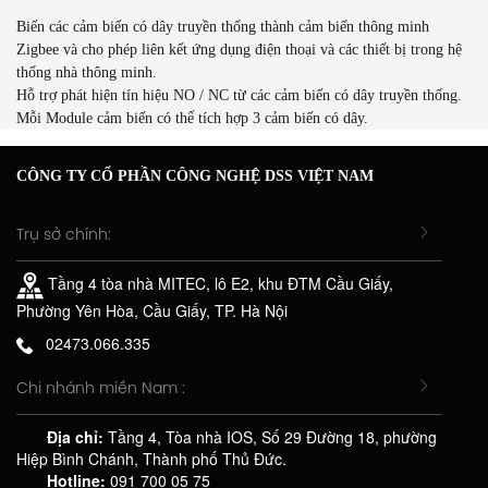
Biến các cảm biến có dây truyền thống thành cảm biến thông minh
Zigbee và cho phép liên kết ứng dụng điện thoại và các thiết bị trong hệ
thống nhà thông minh.
Hỗ trợ phát hiện tín hiệu NO / NC từ các cảm biến có dây truyền thống.
Mỗi Module cảm biến có thể tích hợp 3 cảm biến có dây.
CÔNG TY CỔ PHẦN CÔNG NGHỆ DSS VIỆT NAM
Trụ sở chính:
Tầng 4 tòa nhà MITEC, lô E2, khu ĐTM Cầu Giấy,
Phường Yên Hòa, Cầu Giấy, TP. Hà Nội
02473.066.335
Chi nhánh miền Nam :
Địa chỉ:
Tầng 4, Tòa nhà IOS, Số 29 Đường 18, phường
Hiệp Bình Chánh, Thành phố Thủ Đức.
Hotline:
091 700 05 75