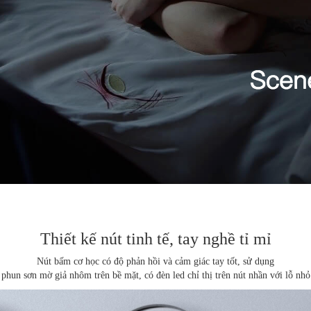
Thiết kế nút tinh tế, tay nghề tỉ mỉ
Nút bấm cơ học có độ phản hồi và cảm giác tay tốt, sử dụng
u phun
sơn mờ
giả nhôm trên bề mặt, có đèn led chỉ thị trên nút nhần với lỗ n