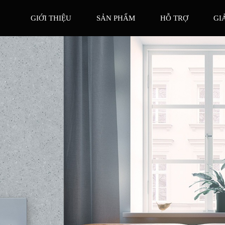
GIỚI THIỆU
SẢN PHẨM
HỖ TRỢ
GI
GIẢI 
HOTLINE
ĐÈN THÔNG MINH
VIDEO
VĂN PHÒNG GIAO DỊCH
Orvibo Home
TẢI VỀ
KHÓA CỬA THÔNG MINH
CATALOG
TUYỂN DỤNG
TRUNG TÂM BẢO H
BẢO HÀNH
GIÁM S
GIẢI
 LÝ NĂNG LƯỢNG
THIẾT BỊ GIẢI TRÍ
CUỘC SỐNG THÔ
GIẢI
GIẢI