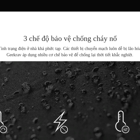
3 chế độ bảo vệ chống cháy nổ
ình trạng điện ở nhà khá phức tạp.
Các thiết bị chuyển mạch luôn dễ bị lão hó
Geekrav áp dụng nhiều cơ chế bảo vệ để chống lại thời tiết khắc nghiệt.