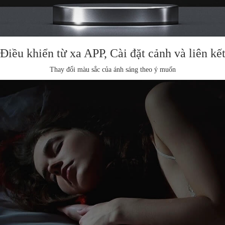
Điều khiển từ xa APP,
Cài đặt cảnh và liên kế
Thay đổi màu sắc của ánh sáng theo ý muốn