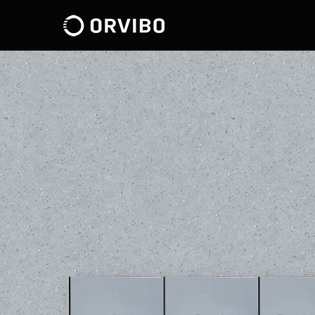
ĐIỀU KHIỂN TRUNG TÂM
CÔNG TẮC THÔNG MINH
QUẢN