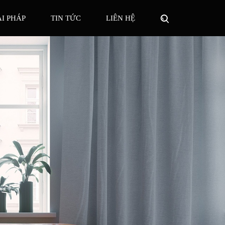
ẢI PHÁP
TIN TỨC
LIÊN HỆ
PHÁP CĂN HỘ - BIỆT THỰ
ÀNH
ÁT AN NINH
RÈM THÔNG MINH
HVAC THÔNG MINH
 PHÁP CĂN HỘ 3PN
NG MINH
 PHÁP CĂN HỘ 2PN
 PHÁP CĂN HỘ 1PN