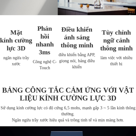
Phản
Điều khiển
Mặt
Tùy chỉnh
hồi
ánh sáng
kính cường
ngữ cảnh
nhanh
thông minh
lực 3D
thông minh
3ms
điều khiển bằng APP,
ngăn ngừa trầy
làm việc với nhiều
giọng nói, bảng điều
Công nghệ C-
xước
thiết bị
khiển
Touch
BẢNG CÔNG TẮC CẢM ỨNG VỚI VẬT
LIỆU KÍNH CƯỜNG LỰC 3D
Sử dụng kính cường lực có độ cứng 6,5 mohs, mạnh gấp 3 ~ 5 lần kính thông
thường.
Ngăn ngừa trầy xước hiệu quả và trông tinh tế và mịn màng hơn.