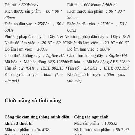
Dải tải ：
600Wmax
Dải tải ：
600Wmax / thiết bị
Kích thước sản phẩm ：
86 * 90 *
Kích thước sản phẩm ：
86 * 90 *
38mm
38mm
Điện áp đầu vào ：
250V ~ ， 50 /
Điện áp đầu vào ：
250V ~ ， 50 /
60Hz
60Hz
Phương pháp đấu dây ： Dây
L & N
Phương pháp đấu dây ： Dây
L & N
Nhiệt độ làm việc ：
-20 ℃ ~ 60 ℃
Nhiệt độ làm việc ：
-20 ℃ ~ 60 ℃
Độ ẩm làm việc ：
≤80%
Độ ẩm làm việc ：
≤80%
Giao thức không dây ：
ZigBee HA
Giao thức không dây ：
ZigBee HA
Mã hóa ： Mã hóa động
AES-128bit
Mã hóa ： Mã hóa động
AES-128bit
Tần số ：
2.4GHz ， IEEE 802.15.4
Tần số ：
2.4GHz ， IEEE 802.15.4
Khoảng cách truyền ：
60m （khu
Khoảng cách truyền ：
60m （khu
vực mở）
vực mở）
Chức năng và tính năng
Công tắc cảm ứng thông minh điều
Công tắc ngữ cảnh
khiển 3 thiết bị
Mẫu sản phẩm ：
T30S3Z
Mẫu sản phẩm ：
T30W3Z
Kích thước sản phẩm ：
86 * 90