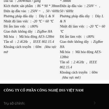
Dải tải ：
200Wmax / gang
* 38mm
Kích thước sản phẩm ：
86 * 90 * 38mm
Điện áp đầu vào ：
250V ~ ，
Điện áp đầu vào ：
250V ~ ， 50 / 60Hz
50 / 60Hz
Phương pháp đấu dây ： Dây
L & N
Phương pháp đấu dây ： Dây
L
Nhiệt độ làm việc ：
-20 ℃ ~ 60 ℃
& N
Độ ẩm làm việc ：
≤80%
Nhiệt độ làm việc ：
-20 ℃ ~ 60
Giao thức không dây ：
ZigBee HA
℃
Mã hóa ： Mã hóa động
AES-128bit
Độ ẩm làm việc ：
≤80%
Tần số ：
2.4GHz ， IEEE 802.15.4
Giao thức không dây ：
ZigBee
Khoảng cách truyền ：
60m （khu vực
HA
mở
Mã hóa ： Mã hóa động
AES-
128bit
Tần số ：
2.4GHz ， IEEE
802.15.4
Khoảng cách truyền ：
60m
（khu vực mở）
CÔNG TY CỔ PHẦN CÔNG NGHỆ DSS VIỆT NAM
Trụ sở chính: